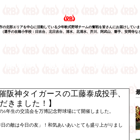
市の北部エリアを中心に活動している少年軟式野球チームの奮戦を皆さんにお届けしていま
選手の在籍小学校：日吉台、北日吉台、清水、北清水、芥川、阿武山、磐手、安岡寺な
催阪神タイガースの工藤泰成投手、
ただきました！】
の6年生の交流会を万博記念野球場にて開催しました。
昨日の敵は今日の友」！和気あいあいとても盛り上がりまし