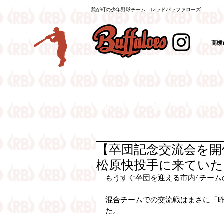
我が町の少年野球チーム レッドバッファローズ
高槻
（
【卒団記念交流会を開
松原快投手に来てい
もうすぐ卒団を迎える市内4チーム
混合チームでの交流戦はまさに「
た。