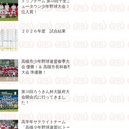
トップチーム 第48回千⾥ニ
ュータウン少年野球⼤会 3
位入賞！
２０２６年度 試合結果
高槻市少年野球連盟春季大
会 優勝！＆ 高槻市長杯春季
大会 準優勝！
第38回ろうきん杯大阪府大
会開会式に行ってきまし
た！
高学年サテライトチーム
「高槻少年野球連盟BCトー