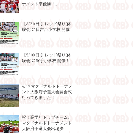
ナメント準優勝！」
【6/21(日)】レッド祭り(体
験会)＠日吉台小学校 開催！
【5/10(日)】レッド祭り(体
験会)＠磐手小学校 開催！
4/19 マクドナルドトーナメ
ント大阪府予選大会開会式
行ってきました！
祝！高学年トップチーム、
マクドナルドトーナメント
大阪府予選大会出場決