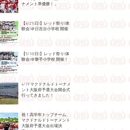
ナメント準優勝！」
【6/21(日)】レッド祭り(体
験会)＠日吉台小学校 開催！
【5/10(日)】レッド祭り(体
験会)＠磐手小学校 開催！
4/19 マクドナルドトーナメ
ント大阪府予選大会開会式
行ってきました！
祝！高学年トップチーム、
マクドナルドトーナメント
大阪府予選大会出場決