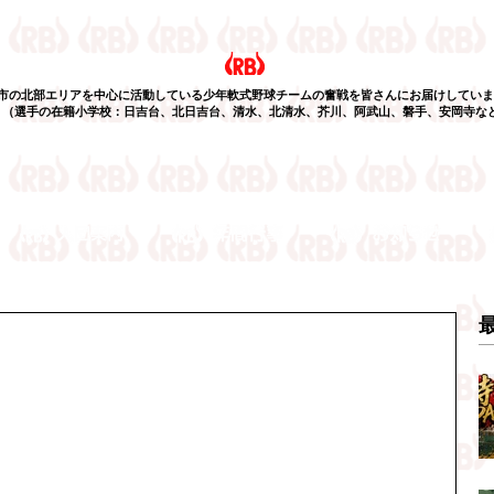
市の北部エリアを中心に活動している少年軟式野球チームの奮戦を皆さんにお届けしていま
選手の在籍小学校：日吉台、北日吉台、清水、北清水、芥川、阿武山、磐手、安岡寺な