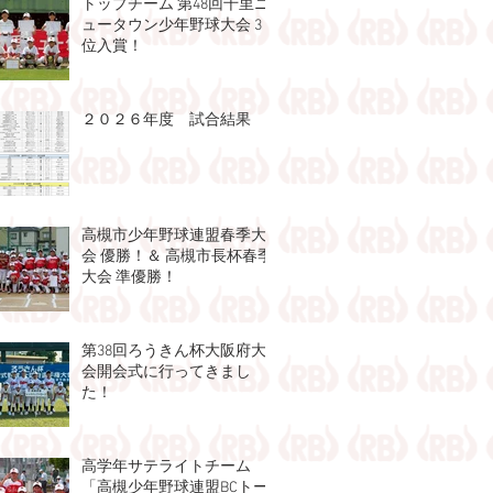
トップチーム 第48回千⾥ニ
ュータウン少年野球⼤会 3
位入賞！
２０２６年度 試合結果
高槻市少年野球連盟春季大
会 優勝！＆ 高槻市長杯春季
大会 準優勝！
第38回ろうきん杯大阪府大
会開会式に行ってきまし
た！
高学年サテライトチーム
「高槻少年野球連盟BCトー