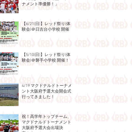
ナメント準優勝！」
【6/21(日)】レッド祭り(体
験会)＠日吉台小学校 開催！
【5/10(日)】レッド祭り(体
験会)＠磐手小学校 開催！
4/19 マクドナルドトーナメ
ント大阪府予選大会開会式
行ってきました！
祝！高学年トップチーム、
マクドナルドトーナメント
大阪府予選大会出場決