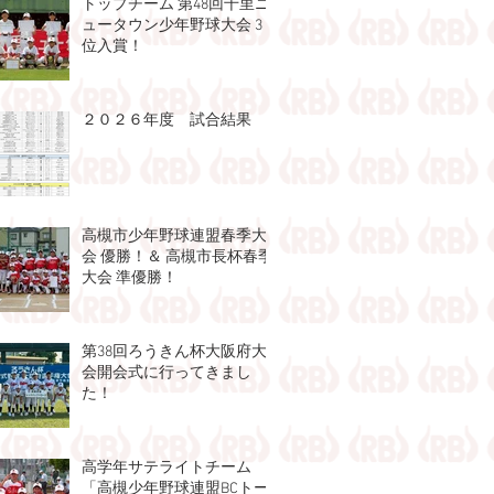
トップチーム 第48回千⾥ニ
ュータウン少年野球⼤会 3
位入賞！
２０２６年度 試合結果
高槻市少年野球連盟春季大
会 優勝！＆ 高槻市長杯春季
大会 準優勝！
第38回ろうきん杯大阪府大
会開会式に行ってきまし
た！
高学年サテライトチーム
「高槻少年野球連盟BCトー