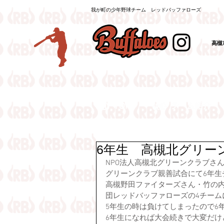
我が町の少年野球チーム レッドバッファローズ
高槻
（
6年生 高槻北グリー
NPO法人高槻北グリーンクラブさ
グリーンクラブ親善試合にて6年生チ
高槻野田ファイターズさん・竹の
団レッドバッファローズの4チームに
5年生の時は負けてしまったので6
6年生になれば大会続きで大変だ