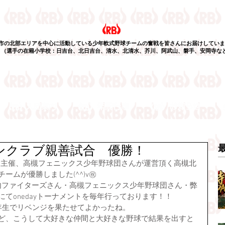
市の北部エリアを中心に活動している少年軟式野球チームの奮戦を皆さんにお届けしていま
選手の在籍小学校：日吉台、北日吉台、清水、北清水、芥川、阿武山、磐手、安岡寺な
ンクラブ親善試合 優勝！
ん主催、高槻フェニックス少年野球団さんが運営頂く高槻北
ームが優勝しました(^^)v㊗
内ファイターズさん・高槻フェニックス少年野球団さん・弊
てonedayトーナメントを毎年行っております！！
年生でリベンジを果たせてよかったね。
けど、こうして大好きな仲間と大好きな野球で結果を出すと