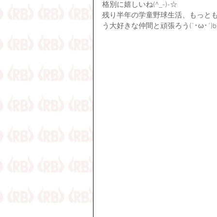
格別に嬉しいね(^_-)-☆
残り半年の学童野球生活、もっと
う大好きな仲間と頑張ろう(`･ω･´)b