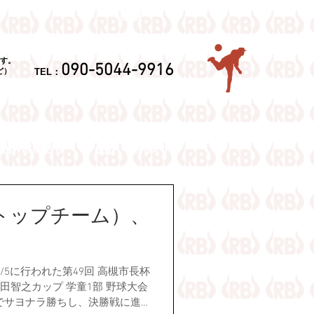
す。
090-5044-9916
TEL：
ど）
トップチーム）、
/5に行われた第49回 高槻市長杯
田智之カップ 学童1部 野球大会
5でサヨナラ勝ちし、決勝戦に進出