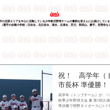
市の北部エリアを中心に活動している少年軟式野球チームの奮戦を皆さんにお届けしていま
選手の在籍小学校：日吉台、北日吉台、清水、北清水、芥川、阿武山、磐手、安岡寺な
祝！ 高学年（
市長杯 準優勝！
高学年（トップチーム）が、11
秋季少年野球大会 兼 第9回久保
準決勝で明野タイガースに6-