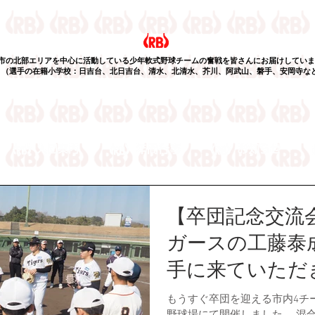
市の北部エリアを中心に活動している少年軟式野球チームの奮戦を皆さんにお届けしていま
選手の在籍小学校：日吉台、北日吉台、清水、北清水、芥川、阿武山、磐手、安岡寺な
【卒団記念交流
ガースの工藤泰
手に来ていただ
もうすぐ卒団を迎える市内4チ