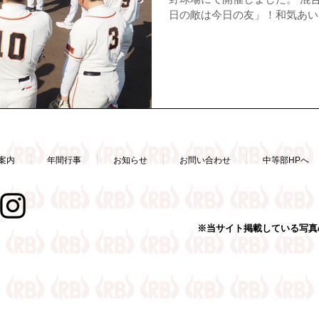
野球場にて開催しました。 混
日の敵は今日の友」！和気あい
後半は阪神タイガースの工藤泰
ただき、ノックやピッチング指
露していただき6年生にとって
イガースの工藤泰成投手、松原
た！ 高槻フェニックス、野田
ツの皆様、ありがとうございま
案内
年間行事
お知らせ
お問い合わせ
中等部HPへ
※当サイト掲載している写