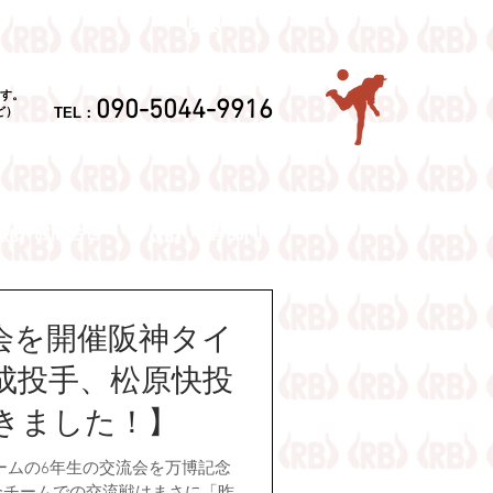
す。
090-5044-9916
TEL：
ど）
会を開催阪神タイ
成投手、松原快投
きました！】
ームの6年生の交流会を万博記念