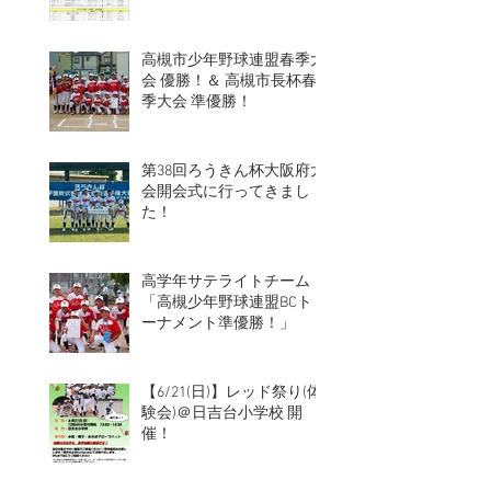
高槻市少年野球連盟春季大
会 優勝！＆ 高槻市長杯春
季大会 準優勝！
第38回ろうきん杯大阪府大
会開会式に行ってきまし
た！
高学年サテライトチーム
「高槻少年野球連盟BCト
ーナメント準優勝！」
【6/21(日)】レッド祭り(体
験会)＠日吉台小学校 開
催！