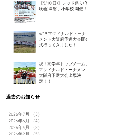
【5/10(日)】レッド祭り(体
験会)＠磐手小学校 開催！
4/19 マクドナルドトーナ
メント大阪府予選大会開会
式行ってきました！
祝！高学年トップチーム、
マクドナルドトーナメント
大阪府予選大会出場決
定！！
過去のお知らせ
2026年7月
（3）
3件の記事
2026年6月
（4）
4件の記事
2026年4月
（3）
3件の記事
2026年2月
（5）
5件の記事