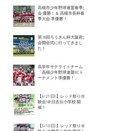
高槻市少年野球連盟春季大
会 優勝！＆ 高槻市長杯春
季大会 準優勝！
第38回ろうきん杯大阪府大
会開会式に行ってきまし
た！
高学年サテライトチーム
「高槻少年野球連盟BCト
ーナメント準優勝！」
【6/21(日)】レッド祭り(体
験会)＠日吉台小学校 開
催！
【5/10(日)】レッド祭り(体